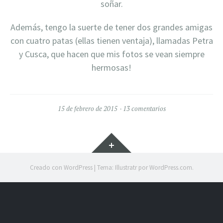
soñar.
Además, tengo la suerte de tener dos grandes amigas
con cuatro patas (ellas tienen ventaja), llamadas Petra
y Cusca, que hacen que mis fotos se vean siempre
hermosas!
15 de febrero de 2015
13 comentarios
Creado con WordPress
|
Tema: Illustratr por
WordPress.com
.